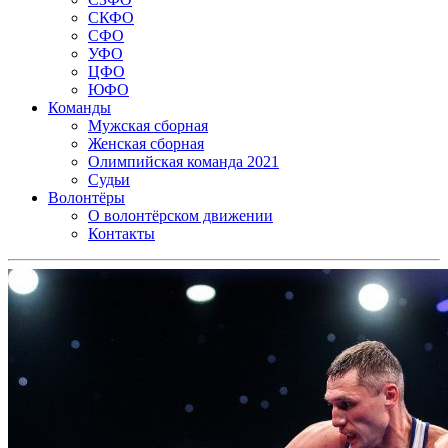
СКФО
СФО
УФО
ЦФО
ЮФО
Команды
Мужская сборная
Женская сборная
Олимпийская команда 2021
Судьи
Волонтёры
О волонтёрском движении
Контакты