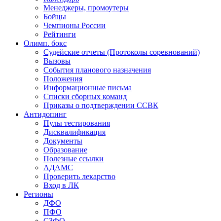
Менеджеры, промоутеры
Бойцы
Чемпионы России
Рейтинги
Олимп. бокс
Судейские отчеты (Протоколы соревнований)
Вызовы
События планового назначения
Положения
Информационные письма
Списки сборных команд
Приказы о подтверждении ССВК
Антидопинг
Пулы тестирования
Дисквалификация
Документы
Образование
Полезные ссылки
АДАМС
Проверить лекарство
Вход в ЛК
Регионы
ДФО
ПФО
СЗФО