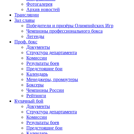
Фотогалерея
Архив новостей
Трансляции
Зал славы
Победители и призёры Олимпийских Игр
Чемпионы профессионального бокса
Легенды
Проф. бокс
Документы
Структура департамента
Комиссии
Результаты боев
Предстоящие бои
Календарь
Менеджеры, промоутеры
Боксеры
Чемпионы России
Рейтинги
Кулачный бой
Документы
Структура департамента
Комиссии
Результаты боев
Предстоящие бои
Календарь